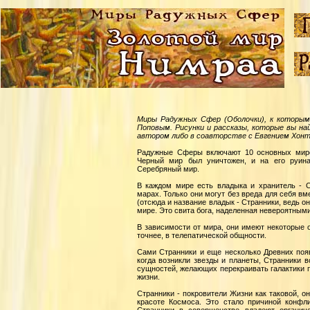
Миры Радужных Сфер (Оболочки), к которым
Поповым. Рисунки и рассказы, которые вы н
автором либо в соавторстве с Евгением Хон
Радужные Сферы включают 10 основных миров
Черный мир был уничтожен, и на его руина
Серебряный мир.
В каждом мире есть владыка и хранитель - 
марах. Только они могут без вреда для себя 
(отсюда и название владык - Странники, ведь 
мире. Это свита бога, наделенная невероятным
В зависимости от мира, они имеют некоторые 
точнее, в телепатической общности.
Сами Странники и еще несколько Древних появ
когда возникли звезды и планеты, Странники 
сущностей, желающих перекраивать галактики 
жизни.
Странники - покровители Жизни как таковой, о
красоте Космоса. Это стало причиной конфл