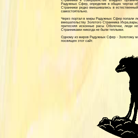
Странники в совершенстве владеют органич
Радужных Сфер, определив в общих чертах об
Странники редко вмешивались в естественный
самостоятельно.
Через портал в миры Радужных Сфер попали лю
вмешательству Золотого Странника Ихра,вары,
притесняя исконные расы Оболочки, люди н
Странниками никогда не были теплыми.
Одному из миров Радужных Сфер - Золотому ми
посвящен этот сайт.